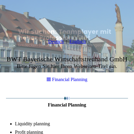
Deutsch
Englisch
BWT Bayerische Wirtschaftstreuhand GmbH
Bitte fügen Sie hier Ihren Webseiten-Titel ein.
Financial Planning
Financial Planning
Liquidity planning
Profit planning